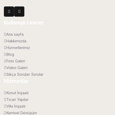
Kullanışlı Linkler
Ana sayfa
Hakkımızda
Hizmetlerimiz
Blog
Foto Galeri
Video Galeri
Sıkça Sorulan Sorular
Hizmetler
Konut İnşaatı
Ticari Yapılar
Villa İnşaatı
Kentsel Dönüşüm